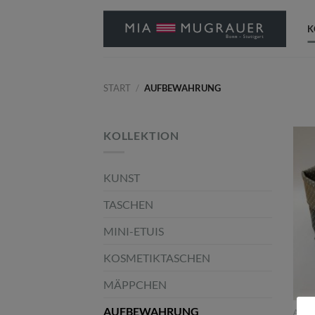
Zum
Inhalt
K
springen
START
/
AUFBEWAHRUNG
KOLLEKTION
KUNST
TASCHEN
MINI-ETUIS
KOSMETIKTASCHEN
MÄPPCHEN
AUFBEWAHRUNG
AUF