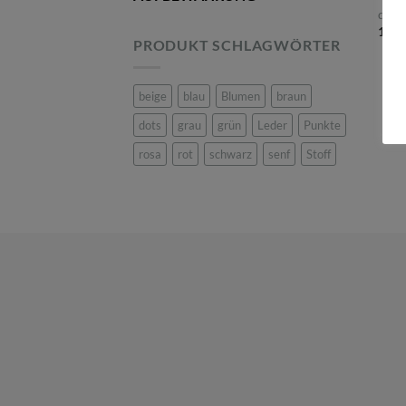
dots 
16,9
PRODUKT SCHLAGWÖRTER
beige
blau
Blumen
braun
dots
grau
grün
Leder
Punkte
rosa
rot
schwarz
senf
Stoff