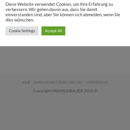
Diese Website verwendet Cookies, um Ihre Erfahrung zu
small, grey
verbessern. Wir gehen davon aus, dass Sie damit
0
€
einverstanden sind, aber Sie können sich abmelden, wenn Sie
dies wünschen.
Cookie Settings
Accept All
AGB
DATENSCHUTZERKLÄRUNG
IMPRESSUM
Copyright MIAMUGRAUER 2026 ©