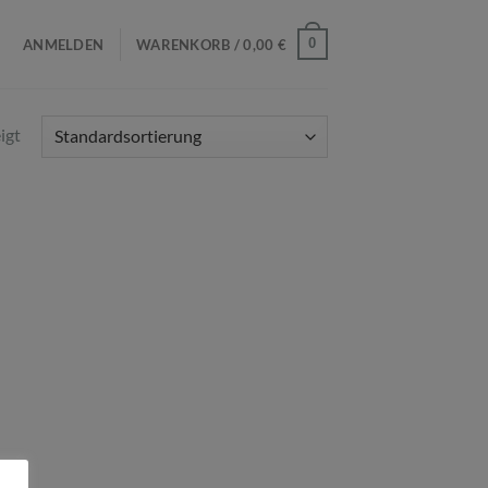
0
ANMELDEN
WARENKORB /
0,00
€
igt