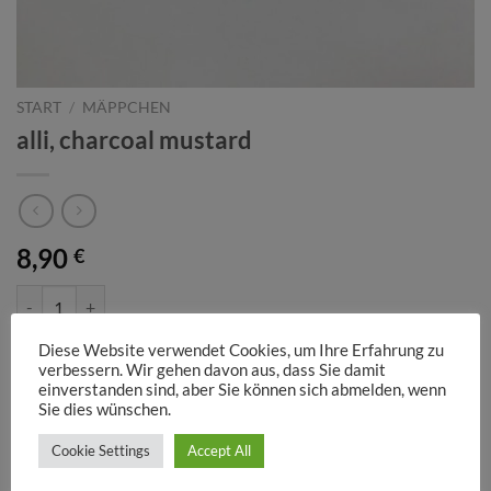
START
/
MÄPPCHEN
alli, charcoal mustard
8,90
€
alli, charcoal mustard Menge
IN DEN WARENKORB
Diese Website verwendet Cookies, um Ihre Erfahrung zu
verbessern. Wir gehen davon aus, dass Sie damit
einverstanden sind, aber Sie können sich abmelden, wenn
Sie dies wünschen.
Kategorie:
MÄPPCHEN
Schlagwörter:
grau
,
rosa
,
senf
Cookie Settings
Accept All