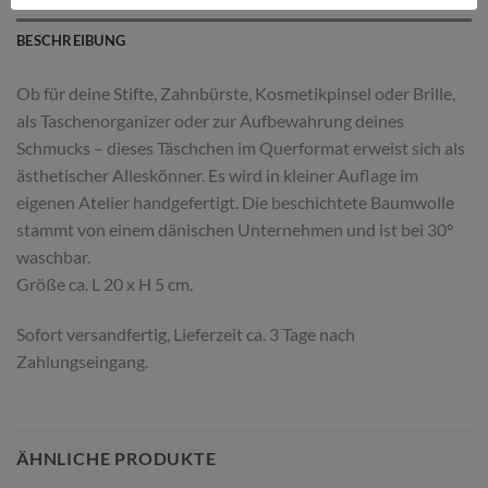
BESCHREIBUNG
Ob für deine Stifte, Zahnbürste, Kosmetikpinsel oder Brille,
als Taschenorganizer oder zur Aufbewahrung deines
Schmucks – dieses Täschchen im Querformat erweist sich als
ästhetischer Alleskönner. Es wird in kleiner Auflage im
eigenen Atelier handgefertigt. Die beschichtete Baumwolle
stammt von einem dänischen Unternehmen und ist bei 30°
waschbar.
Größe ca. L 20 x H 5 cm.
Sofort versandfertig, Lieferzeit ca. 3 Tage nach
Zahlungseingang.
ÄHNLICHE PRODUKTE