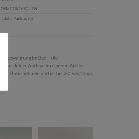
KOSMETIKTASCHEN
r:
dots
,
Punkte
,
rot
r Aufbewahrung im Bad – die
en in kleiner Auflage im eigenen Atelier
chen Unternehmen und ist bei 30° waschbar.