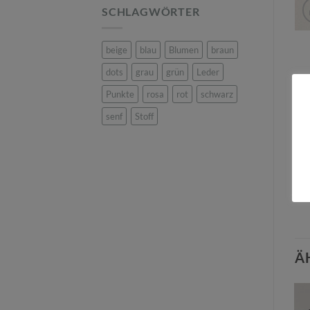
SCHLAGWÖRTER
beige
blau
Blumen
braun
dots
grau
grün
Leder
Punkte
rosa
rot
schwarz
BE
senf
Stoff
Ob 
Kos
han
Sof
Ä