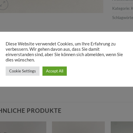
Kategorie:
Schlagwörte
SCHREIBUNG
ZUSÄTZLICHE INFORMATION
Diese Website verwendet Cookies, um Ihre Erfahrung zu
verbessern. Wir gehen davon aus, dass Sie damit
einverstanden sind, aber Sie können sich abmelden, wenn Sie
als Reisebegleiter für deine Kosmetik, Taschenorganizer oder zu
dies wünschen.
metiktaschen erweisen sich als ästhetischer Alleskönner. Sie werd
dgefertigt. Die beschichtete Baumwolle stammt von einem dänis
Cookie Settings
Accept All
ort versandfertig, Lieferzeit ca. 3 Tage nach Zahlungseingang.
HNLICHE PRODUKTE