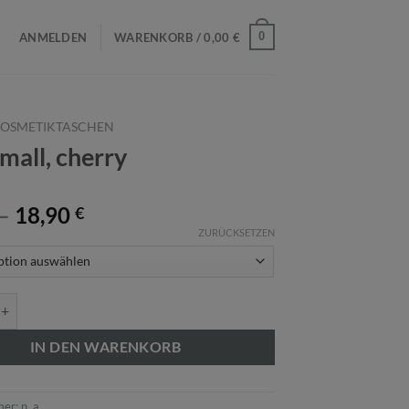
0
ANMELDEN
WARENKORB /
0,00
€
OSMETIKTASCHEN
mall, cherry
–
18,90
€
ZURÜCKSETZEN
, cherry Menge
IN DEN WARENKORB
mer:
n. a.