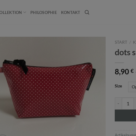
OLLEKTION
PHILOSOPHIE
KONTAKT
START
/
K
dots s
8,90
€
Size
dots small
Artikelnum