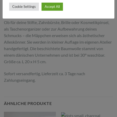
Cookie Settings
Accept All
BESCHREIBUNG
Ob für deine Stifte, Zahnbürste, Brille oder Kosmetikpinsel,
als Taschenorganizer oder zur Aufbewahrung deines
Schmucks – die Mäppchen erweisen sich als ästhetischer
Alleskönner. Sie werden in kleiner Auflage im eigenen Atelier
handgefertigt. Die beschichtete Baumwolle stammt von
einem dänischen Unternehmen und ist bei 30° waschbar.
Größe ca. L 20 x H 5 cm.
Sofort versandfertig, Lieferzeit ca. 3 Tage nach
Zahlungseingang.
ÄHNLICHE PRODUKTE