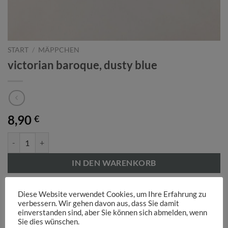
START
/
MÄPPCHEN
victorian baroque, dusty blue
8,90
€
victorian baroque, dusty blue Menge
IN DEN WARENKORB
Kategorie:
MÄPPCHEN
Diese Website verwendet Cookies, um Ihre Erfahrung zu
verbessern. Wir gehen davon aus, dass Sie damit
Schlagwörter:
blau
,
Blumen
einverstanden sind, aber Sie können sich abmelden, wenn
Sie dies wünschen.