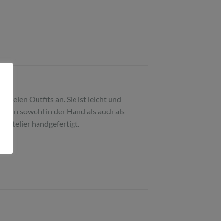
 vielen Outfits an. Sie ist leicht und
e kann sowohl in der Hand als auch als
n Atelier handgefertigt.