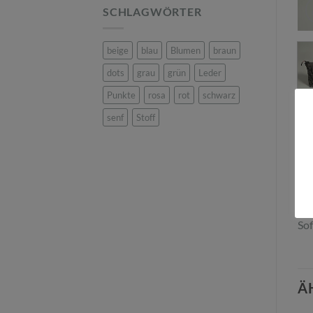
SCHLAGWÖRTER
beige
blau
Blumen
braun
dots
grau
grün
Leder
Punkte
rosa
rot
schwarz
BE
senf
Stoff
Die
ung
Sch
Grö
Sof
Ä