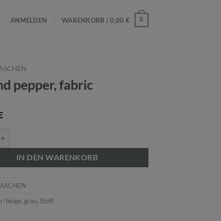
0
ANMELDEN
WARENKORB /
0,00
€
ASCHEN
nd pepper, fabric
€
pper, fabric Menge
IN DEN WARENKORB
TASCHEN
r:
beige
,
grau
,
Stoff