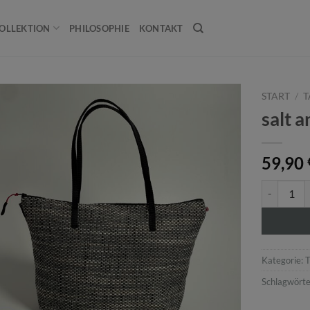
OLLEKTION
PHILOSOPHIE
KONTAKT
START
/
T
salt a
59,90
salt and pe
Kategorie:
Schlagwörte