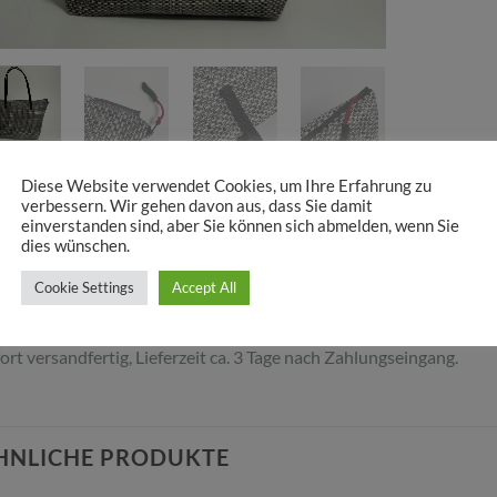
SCHREIBUNG
Diese Website verwendet Cookies, um Ihre Erfahrung zu
verbessern. Wir gehen davon aus, dass Sie damit
se mittelgroße Tasche aus strapazierfähigem Polsterstoff passt sich
einverstanden sind, aber Sie können sich abmelden, wenn Sie
dies wünschen.
efüttert und lässt sich mit einem Reißverschluss verschließen. Si
ultertasche getragen werden. Sie wird in kleiner Auflage im eigene
Cookie Settings
Accept All
ße ca. H 25 x B 40 x T 13 cm.
ort versandfertig, Lieferzeit ca. 3 Tage nach Zahlungseingang.
HNLICHE PRODUKTE